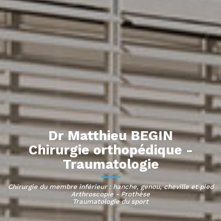
Dr Matthieu BEGIN
Chirurgie orthopédique -
Traumatologie
Chirurgie du membre inférieur : hanche, genou, cheville et pied
Arthroscopie - Prothèse
Traumatologie du sport